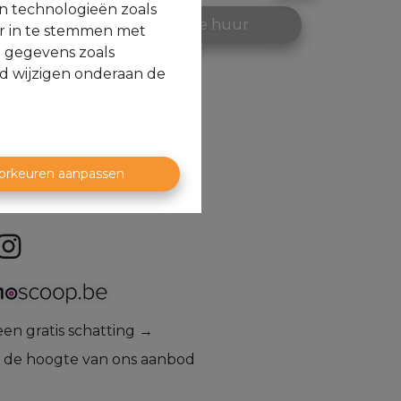
en technologieën zoals
op
Te huur
or in te stemmen met
e gegevens zoals
jd wijzigen onderaan de
orkeuren aanpassen
aag een gratis schatting →
op de hoogte van ons aanbod