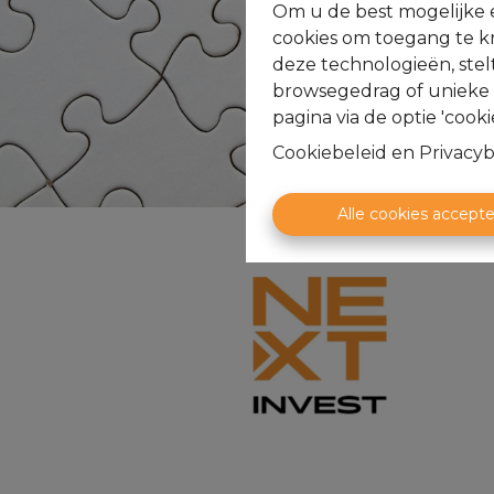
Om u de best mogelijke e
cookies om toegang te kr
deze technologieën, stel
browsegedrag of unieke I
pagina via de optie 'cookie
Cookiebeleid
en
Privacyb
Alle cookies accept