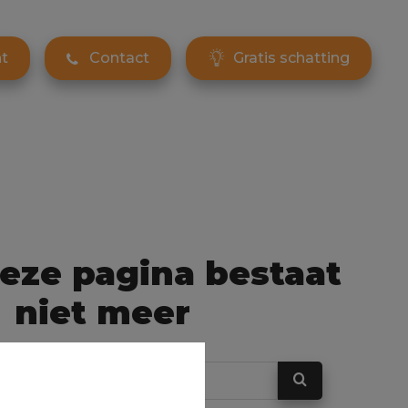
t
Contact
Gratis schatting
eze pagina bestaat
niet meer