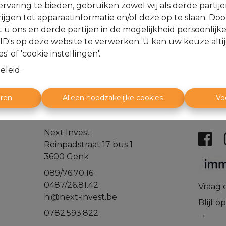
rvaring te bieden, gebruiken zowel wij als derde partij
Te ko
ijgen tot apparaatinformatie en/of deze op te slaan. Do
t u ons en derde partijen in de mogelijkheid persoonlijk
D's op deze website te verwerken. U kan uw keuze alti
s' of 'cookie instellingen'.
eleid
.
eren
Alleen noodzakelijke cookies
Vo
Next Invest
Reinpadstraat 17 bus 1
3600 Genk
089/76.70.16
0487/26.81.42
​​​​​​Vr
hi@next-invest.be
Blijf 
0782.593.822
→