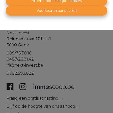
Alleen noodzakelijke cookies
Voorkeuren aanpassen
Next Invest
Reinpadstraat 17 bus 1
3600 Genk
089/76.70.16
0487/26.81.42
hi@next-invest.be
0782.593.822
​​​​​​Vraag een gratis schatting →
Blijf op de hoogte van ons aanbod →