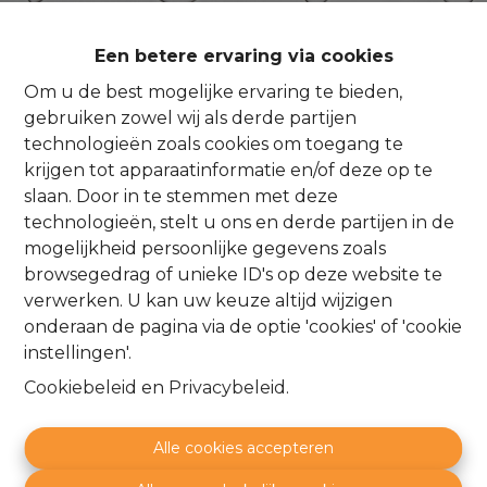
Een betere ervaring via cookies
Oeps, deze pagina
Om u de best mogelijke ervaring te bieden,
gebruiken zowel wij als derde partijen
bestaat niet meer
technologieën zoals cookies om toegang te
krijgen tot apparaatinformatie en/of deze op te
slaan. Door in te stemmen met deze
technologieën, stelt u ons en derde partijen in de
mogelijkheid persoonlijke gegevens zoals
browsegedrag of unieke ID's op deze website te
Te koop
Te huur
verwerken. U kan uw keuze altijd wijzigen
onderaan de pagina via de optie 'cookies' of 'cookie
instellingen'.
Cookiebeleid
en
Privacybeleid
.
Alle cookies accepteren