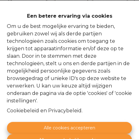
Een betere ervaring via cookies
Oeps, deze pagina
Om u de best mogelijke ervaring te bieden,
gebruiken zowel wij als derde partijen
bestaat niet meer
technologieën zoals cookies om toegang te
krijgen tot apparaatinformatie en/of deze op te
slaan. Door in te stemmen met deze
technologieën, stelt u ons en derde partijen in de
mogelijkheid persoonlijke gegevens zoals
browsegedrag of unieke ID's op deze website te
Te koop
Te huur
verwerken. U kan uw keuze altijd wijzigen
onderaan de pagina via de optie 'cookies' of 'cookie
instellingen'.
Cookiebeleid
en
Privacybeleid
.
Alle cookies accepteren