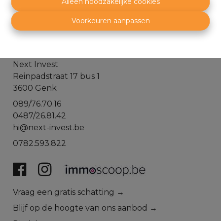
Alleen noodzakelijke cookies
Voorkeuren aanpassen
Next Invest
Reinpadstraat 17 bus 1
3600 Genk
089/76.70.16
0487/26.81.42
hi@next-invest.be
0782.593.822
​​​​​​Vraag een gratis schatting →
Blijf op de hoogte van ons aanbod →