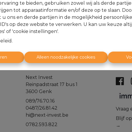
rvaring te bieden, gebruiken zowel wij als derde partij
Te ko
ijgen tot apparaatinformatie en/of deze op te slaan. Do
t u ons en derde partijen in de mogelijkheid persoonlijk
D's op deze website te verwerken. U kan uw keuze alti
s' of 'cookie instellingen'.
eleid
.
eren
Alleen noodzakelijke cookies
Vo
Next Invest
Reinpadstraat 17 bus 1
3600 Genk
089/76.70.16
0487/26.81.42
​​​​​​Vr
hi@next-invest.be
Blijf 
0782.593.822
→