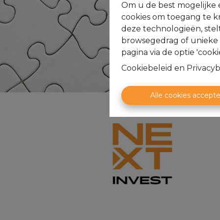
Om u de best mogelijke e
cookies om toegang te kr
deze technologieën, stel
browsegedrag of unieke I
pagina via de optie 'cookie
Cookiebeleid
en
Privacyb
Alle cookies accept