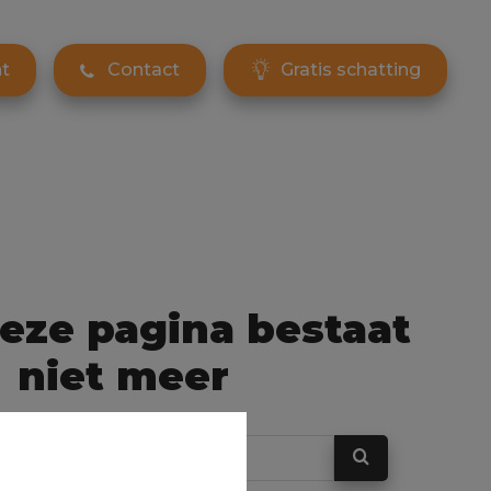
t
Contact
Gratis schatting
eze pagina bestaat
niet meer