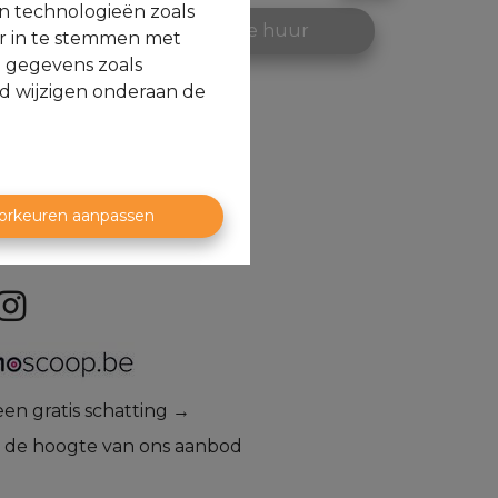
en technologieën zoals
op
Te huur
or in te stemmen met
e gegevens zoals
jd wijzigen onderaan de
orkeuren aanpassen
aag een gratis schatting →
op de hoogte van ons aanbod