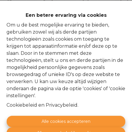
Een betere ervaring via cookies
Oeps, deze pagina
Om u de best mogelijke ervaring te bieden,
gebruiken zowel wij als derde partijen
bestaat niet meer
technologieën zoals cookies om toegang te
krijgen tot apparaatinformatie en/of deze op te
slaan. Door in te stemmen met deze
technologieën, stelt u ons en derde partijen in de
mogelijkheid persoonlijke gegevens zoals
browsegedrag of unieke ID's op deze website te
Te koop
Te huur
verwerken. U kan uw keuze altijd wijzigen
onderaan de pagina via de optie 'cookies' of 'cookie
instellingen'.
Cookiebeleid
en
Privacybeleid
.
Alle cookies accepteren