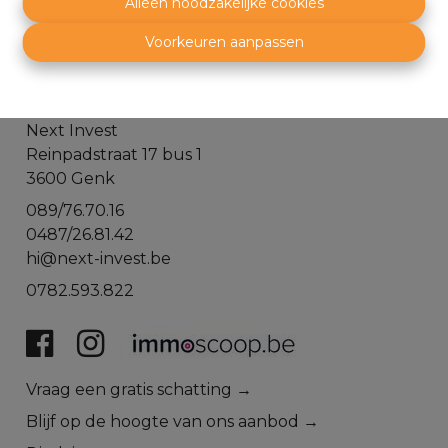
Alleen noodzakelijke cookies
Voorkeuren aanpassen
Next Invest
Reinpadstraat 17 bus 1
3600 Genk
089/76.70.16
0487/26.81.42
hi@next-invest.be
0782.593.822
​​​​​​Vraag een gratis schatting →
Blijf op de hoogte van ons aanbod →